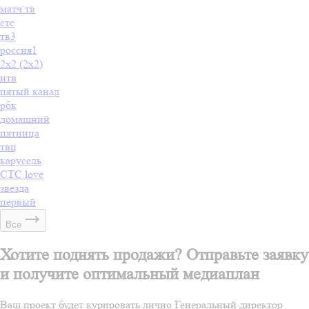
матч тв
стс
тв3
россия1
2х2 (2x2)
нтв
пятый канал
рбк
домашний
пятница
твц
карусель
СТС love
звезда
первый
Все
Хотите поднять продажи? Отправьте заявку
и получите оптимальный медиаплан
Ваш проект будет курировать лично Генеральный директор