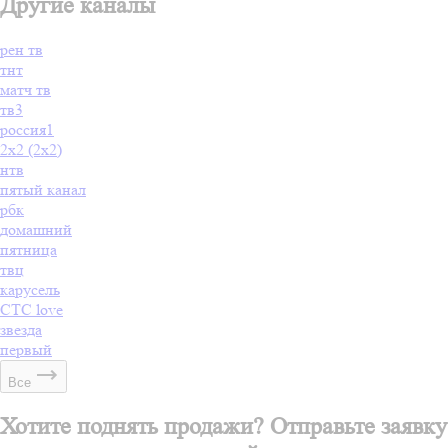
Другие каналы
рен тв
тнт
матч тв
тв3
россия1
2х2 (2x2)
нтв
пятый канал
рбк
домашний
пятница
твц
карусель
СТС love
звезда
первый
Все
Хотите поднять продажи? Отправьте заявку