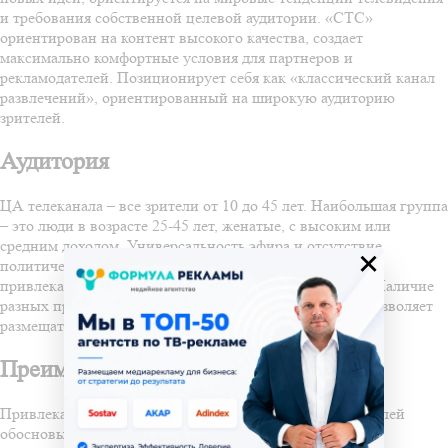
и требования собственной целевой аудитории. «СТС»
ориентирован на контент высокого качества, создает
максимально комфортные условия для партнеров и
рекламодателей. Позиционирует себя как «классический канал
развлечений», ориентированный на широкую аудиторию
зрителей.
Аудитория
ЦА телеканала – все зрители от 10 до 45 лет. Наибольшая группа
– это люди в возрасте 25-45 лет, женатые, с высоким или
средним доходом. Универсальность эфира и отсутствие
×
политических и новостных программ делает телеканал
привлекательным для огромного количества россиян. Наличие
разных программ для зрителей различных возрастов позволяет
размещать рекламу в наиболее подходящее время.
Преимущества рекламы на СТС
Привлекательность телеканала СТС среди рекламодателей
обосновывается следующими факторами: