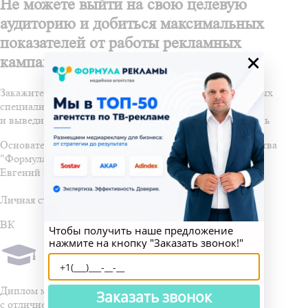
Не можете выйти на свою целевую
аудиторию и добиться максимальных
показателей от работы рекламных
×
кампаний?
Закажите медиастратегию от высококвалифицированных
специалистов агентства «Формула Рекламы»
и выведите свой бизнес на новый качественный уровень
Основатель и Генеральный директор медийного агентства
"Формула Рекламы"
Евгений Запотылок
Личная страница ВКонтакте
ВК
Чтобы получить наше предложение
нажмите на кнопку "Заказать звонок!"
Диплом магистра
Заказать звонок
с отличием по рекламе