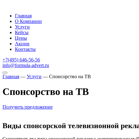
Главная
О Компании
Услуги
Кейсы
Цены
Акции
Контакты
+7(495) 646-56-56
info@formula-advert.ru
Главная
—
Услуги
—
Спонсорство на ТВ
Спонсорство на ТВ
Получить предложение
Виды спонсорской телевизионной рекл
Существует два типа спонсорской рекламы: интегрированная (Pr