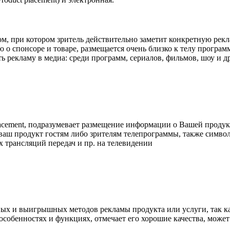
 при котором зритель действительно заметит конкретную рекламу
 о спонсоре и товаре, размещается очень близко к телу программ
ь рекламу в медиа: среди программ, сериалов, фильмов, шоу и д
lacement, подразумевает размещение информации о Вашей продук
т ваш продукт гостям либо зрителям телепрограммы, также сим
х трансляций передач и пр. на телевидении
ых и выигрышных методов рекламы продукта или услуги, так ка
о особенностях и функциях, отмечает его хорошие качества, може