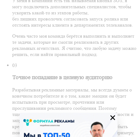
У меня в компании есть так называемая кнопка SOS, я
могу подключить дополнительных специалистов, чтобы
ускорить какой-то из этапов работы,
без лишних проволочек согласовать запуск ролика или
отстоять интересы клиента в департаментах телеканалов.
Очень часто моя команда берётся выполнить и выполняет
те задачи, которые не смогли реализовать в других
рекламных агентствах. Я считаю, что любую задачу можно
решить, если найти правильный подход.
03
Точное попадание в целевую аудиторию
Разрабатывая рекламные материалы, мы всегда думаем о
конечном потребителе и о том, какие эмоции он будет
испытывать при просмотре, прочтении или
прослушивании рекламного сообщения. Поэтому
тщательно изучаем целевую аудиторию, её потребности и
×
запросы. Многие рекламные агентства гонятся за
креативом и забывают о том, что реклама должна быть
понятна и близка конкретной целевой группе. К примеру,