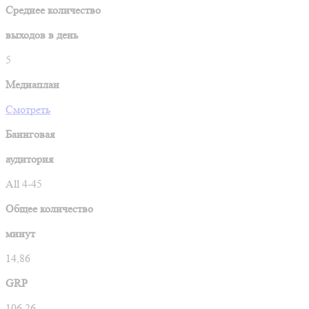
Среднее количество
выходов в день
5
Медиаплан
Смотреть
Баинговая
аудитория
All 4-45
Общее количество
минут
14,86
GRP
106,26