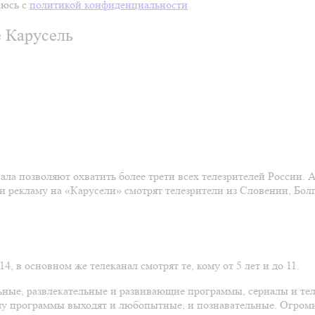
аюсь с
политикой конфиденциальности
 Карусель
а позволяют охватить более трети всех телезрителей России. А
 и рекламу на «Карусели» смотрят телезрители из Словении, Бол
4, в основном же телеканал смотрят те, кому от 5 лет и до 11.
ьные, развлекательные и развивающие программы, сериалы и те
ому программы выходят и любопытные, и познавательные. Огром