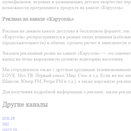
мультфильмов, игровых и развивающих детское творчество пере
возможности программного продукта на канале «Карусель».
Реклама на канале «Карусель»
Реклама на данном канале доступна в бесплатном формате, так
«Карусель» распространяется в разных типах вещания (кабел
(продолжительности) и объема, сделаем расчет в зависимости 
Заказать рекламный ролик на канале «Карусель» — это означае
выход на четко выраженную целевую аудиторию населения.
Мы сотрудничаем также с другими крупными телевизионными С
LOVE, Муз ТВ, Первый канал, Мир, Спас и т.д. Если же вас ин
Шансон, Юмор FM, Ретро FM и т.д.), а также наружную рекламу
Для получения подробной информации о рекламе, заказа рекла
Другие каналы
рен тв
тнт
матч тв