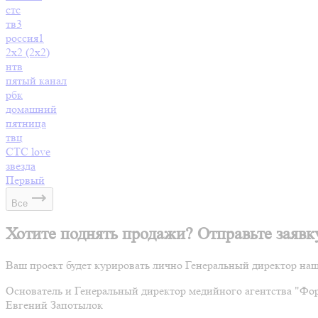
стс
тв3
россия1
2х2 (2x2)
нтв
пятый канал
рбк
домашний
пятница
твц
СТС love
звезда
Первый
Все
Хотите поднять продажи? Отправьте заяв
Ваш проект будет курировать лично Генеральный директор наш
Основатель и Генеральный директор медийного агентства "Фо
Евгений Запотылок