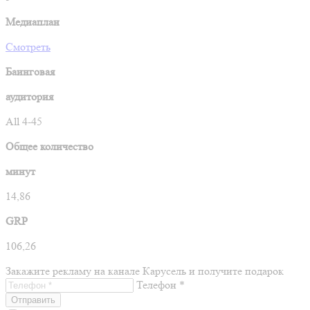
Медиаплан
Смотреть
Баинговая
аудитория
All 4-45
Общее количество
минут
14,86
GRP
106,26
Закажите рекламу на канале Карусель и получите подарок
Телефон *