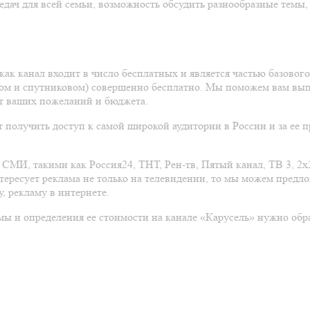
дач для всей семьи, возможность обсудить разнообразные темы,
 как канал входит в число бесплатных и является частью базово
ьном и спутниковом) совершенно бесплатно. Мы поможем вам вы
от ваших пожеланий и бюджета.
т получить доступ к самой широкой аудитории в России и за ее 
МИ, такими как Россия24, ТНТ, Рен-тв, Пятый канал, ТВ 3, 2х
тересует реклама не только на телевидении, то мы можем предло
, рекламу в интернете.
мы и определения ее стоимости на канале «Карусель» нужно обр