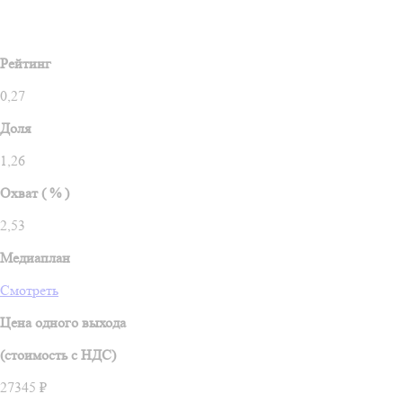
Рейтинг
0,27
Доля
1,26
Охват ( % )
2,53
Медиаплан
Смотреть
Цена одного выхода
(стоимость c НДС)
27345 ₽