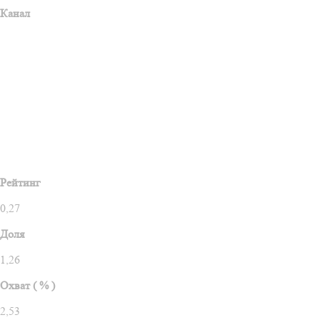
Канал
Рейтинг
0,27
Доля
1,26
Охват ( % )
2,53