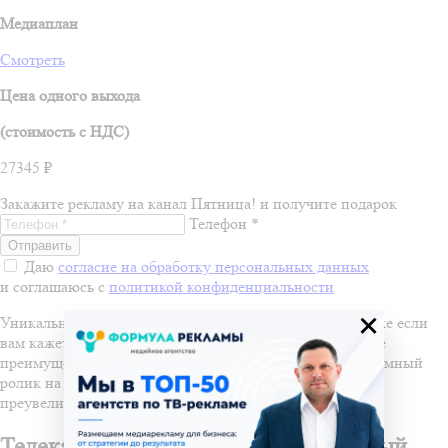
Медиаплан
Смотреть
Цена одного выхода
(стоимость c НДС)
27345 ₽
Закажите рекламу на канал Пятница! и получите подарок
Телефон *
Даю
согласие на обработку персональных данных
и соглашаюсь с
политикой конфиденциальности
×
Уникальный формат выделяет его из ряда других, и даже если
вам кажется, что федеральные каналы дадут вам больше
преимуществ, не упускайте возможность заказать рекламный
ролик на канале Пятница — выгоду от этого вложения
преувеличить невозможно.
Телеканал Пятница – праздник каждый