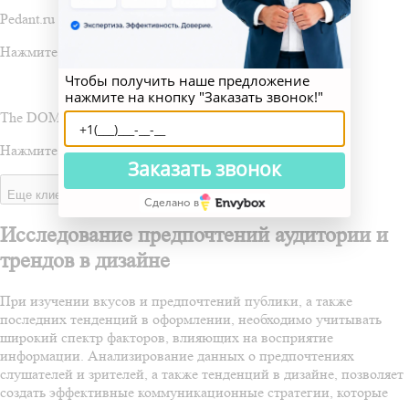
Pedant.ru
Нажмите для получения подробного описания
Чтобы получить наше предложение
нажмите на кнопку "Заказать звонок!"
The DOM
Нажмите для получения подробного описания
Заказать звонок
Еще клиенты
Сделано в
Исследование предпочтений аудитории и
трендов в дизайне
При изучении вкусов и предпочтений публики, а также
последних тенденций в оформлении, необходимо учитывать
широкий спектр факторов, влияющих на восприятие
информации. Анализирование данных о предпочтениях
слушателей и зрителей, а также тенденций в дизайне, позволяет
создать эффективные коммуникационные стратегии, которые