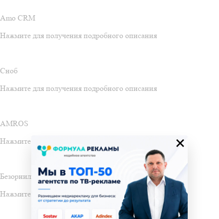
Amo CRM
Нажмите для получения подробного описания
Сноб
Нажмите для получения подробного описания
AMROS
×
Нажмите для получения подробного описания
Безорнил
Нажмите для получения подробного описания