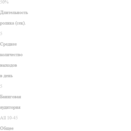
50%
Длительность
ролика (сек).
5
Среднее
количество
выходов
в день
5
Баинговая
аудитория
All 10-45
Общее