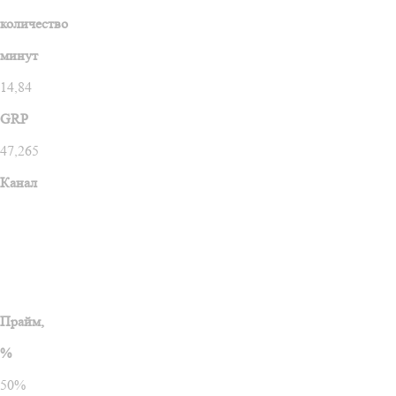
количество
минут
14,84
GRP
47,265
Канал
Прайм,
%
50%