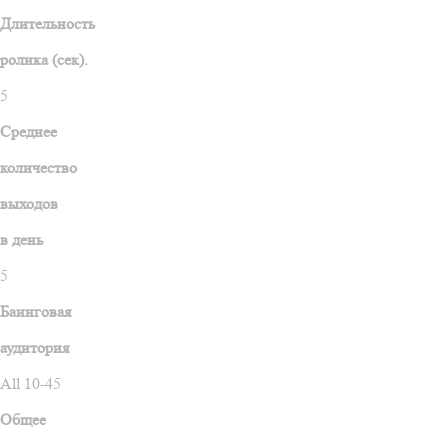
Длительность
ролика (сек).
5
Среднее
количество
выходов
в день
5
Баинговая
аудитория
All 10-45
Общее