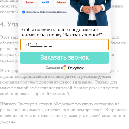
компания может интегрировать свой бренд в новостные
сюжеты, если она не связана с социальной темой или важным
событием.
4. Участие в студии гостя
Чтобы получить наше предложение
нажмите на кнопку "Заказать звонок!"
Этот вариант включает приглашение эксперта в студию для
обсуждения определенных тем, например, текущих проблем на
рынке недвижимости или других отраслей. Во время
обсуждения эксперт может, помимо своей основной роли,
Заказать звонок
скрыто рекламировать компанию и её услуги.
Сделано в
Этот формат популярен и эффективен, поскольку эксперт в
студии воспринимается как авторитет, и рекламируемая
компания получает дополнительное внимание. Однако для
максимальной эффективности такой формат рекомендуется
комбинировать с прямой рекламой.
Пример
: Эксперт в студии обсуждает текущую ситуацию на
рынке недвижимости, отвечая на вопросы зрителей. В процессе
общения он может ненавязчиво упомянуть о своей компании и
услугах.