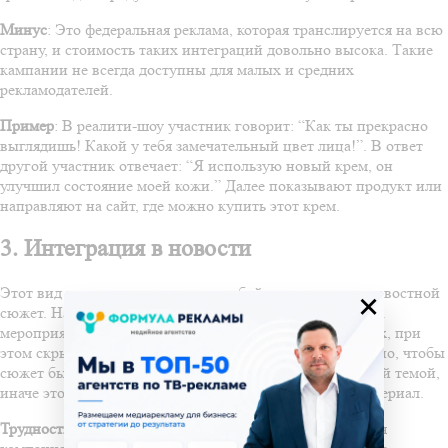
Минус
: Это федеральная реклама, которая транслируется на всю
страну, и стоимость таких интеграций довольно высока. Такие
кампании не всегда доступны для малых и средних
рекламодателей.
Пример
: В реалити-шоу участник говорит: “Как ты прекрасно
выглядишь! Какой у тебя замечательный цвет лица!”. В ответ
другой участник отвечает: “Я использую новый крем, он
улучшил состояние моей кожи.” Далее показывают продукт или
направляют на сайт, где можно купить этот крем.
3. Интеграция в новости
Этот вид рекламы представляет собой интеграцию в новостной
×
сюжет. Например, съемочная группа может приехать на
мероприятие, снять сюжет и представить его в новостях, при
этом скрыто рекламируя товар или услугу. Однако важно, чтобы
сюжет был связан с реальным событием или социальной темой,
иначе это будет восприниматься как проплаченный материал.
Трудности
: Сложность заключается в том, что не каждая