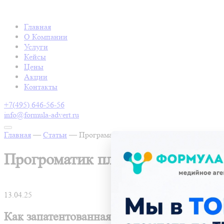
Главная
О Компании
Услуги
Кейсы
Цены
Акции
Контакты
+7(495) 646-56-56
info@formula-advert.ru
Главная
—
Статьи
—
Програматик платформа ТВ-Digital клиен
Прогроматик платформа ТВ-Digi
13.04.25
Как запатентованная система «TV-digital