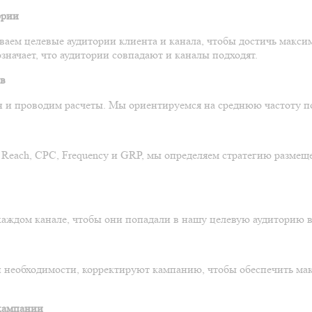
ории
аем целевые аудитории клиента и канала, чтобы достичь максим
 означает, что аудитории совпадают и каналы подходят.
ов
 и проводим расчеты. Мы ориентируемся на среднюю частоту по
,
Reach
,
CPC
,
Frequency
и
GRP
, мы определяем стратегию размещ
аждом канале, чтобы они попадали в нашу целевую аудиторию 
 необходимости, корректируют кампанию, чтобы обеспечить ма
кампании