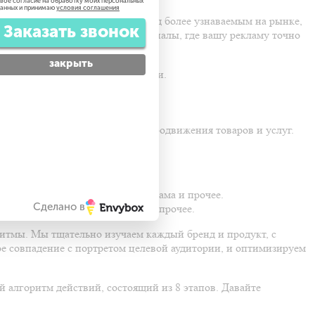
вое согласие на обработку моих персональных
анных и принимаю
условия соглашения
овысить продажи и сделать бренд более узнаваемым на рынке,
Заказать звонок
о производства и подберет те каналы, где вашу рекламу точно
закрыть
у принесет сотрудничество с нами.
оянно искать новые способы продвижения товаров и услуг.
ии.
ио, телевидение, наружная реклама и прочее.
Сделано в
ал-экраны, соцсети, YouTube и прочее.
оритмы. Мы тщательно изучаем каждый бренд и продукт, с
ое совпадение с портретом целевой аудитории, и оптимизируем
 алгоритм действий, состоящий из 8 этапов. Давайте