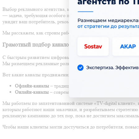
Выбор рекламного агентства, которое поможет вам донести соо
— задача, требующая особого подхода. Если вы в поисках надеж
увидит ваш потребитель, рекомендуем продолжить чтение.
Мы расскажем, как строим работу в агентстве «Формула Реклам
Грамотный подбор каналов продвижения — точное по
С быстрым развитием цифровых технологий и изменчивой поли
Мы размещаем рекламные ролики как в офлайне, так и в онлайн
Вот какие каналы продвижения мы используем:
Офлайн-каналы
– традиционные средства трансляции рек
Онлайн-каналы
– современные методы передачи рекламны
Мы работаем по запатентованной системе «TV-digital клиент»,
которым работают наши заказчики, и разрабатываем стратегию
рекламную кампанию до тех пор, пока не достигнем максималь
Чтобы наши клиенты могли достучаться до потребителя, повыс