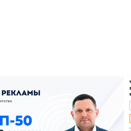
т
tal клиент
 клиент» повысит ваши продажи
Н