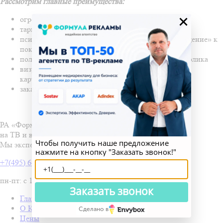
Рассмотрим главные преимущества:
×
огромный охват аудитории
таргетирование
психологическое воздействие рекламы, «принуждение» к
покупке
полный просмотр ролика, отсутствие пропуска ролика
визуализация товара/услуги (совмещение звука и
картинки)
заказ товара, не выходя из дома
РА «Формула Рекламы» — медийное агентство
на ТВ и в наружной рекламе.
Чтобы получить наше предложение
Мы эксперты в офлайн медиа.
нажмите на кнопку "Заказать звонок!"
+7(495) 646-56-56
пн-пт: с 10-00 до 19-00
Заказать звонок
Главная
О Компании
Сделано в
Цены